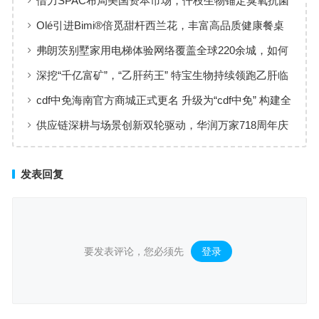
借力SPAC布局美国资本市场，仟枝生物锚定臭氧抗菌
黄金赛道
Olé引进Bimi®倍觅甜杆西兰花，丰富高品质健康餐桌
新选择
弗朗茨别墅家用电梯体验网络覆盖全球220余城，如何
实现高效服务响应
深挖“千亿富矿”，“乙肝药王” 特宝生物持续领跑乙肝临
床治愈
cdf中免海南官方商城正式更名 升级为“cdf中免” 构建全
场景购物生态
供应链深耕与场景创新双轮驱动，华润万家718周年庆
激活夏日品质消费
发表回复
要发表评论，您必须先
登录
。