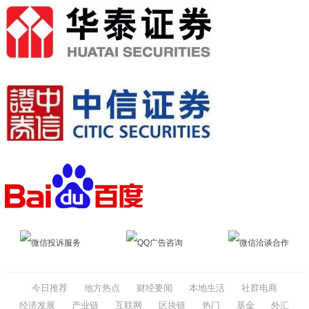
微信投诉服务
QQ广告咨询
微信洽谈合作
今日推荐
地方热点
财经要闻
本地生活
社群电商
经济发展
产业链
互联网
区块链
热门
基金
外汇