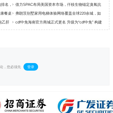
ETF华夏火热开售
构排名，
借力SPAC布局美国资本市场，仟枝生物锚定臭氧抗
菌黄金赛道
健康餐桌
弗朗茨别墅家用电梯体验网络覆盖全球220余城，如
何实现高效服务响应
跑乙肝
cdf中免海南官方商城正式更名 升级为“cdf中免” 构建
全场景购物生态
论，您必须先
登录
。