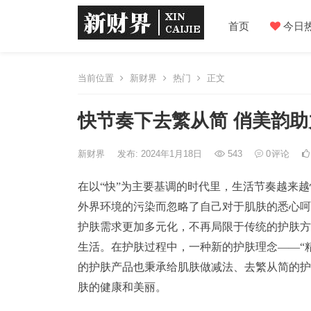
首页
今日
当前位置
新财界
热门
正文
快节奏下去繁从简 俏美韵
新财界
发布: 2024年1月18日
543
0
评论
在以“快”为主要基调的时代里，生活节奏越来
外界环境的污染而忽略了自己对于肌肤的悉心呵
护肤需求更加多元化，不再局限于传统的护肤方
生活。在护肤过程中，一种新的护肤理念——“精简护肤
的护肤产品也秉承给肌肤做减法、去繁从简的护
肤的健康和美丽。