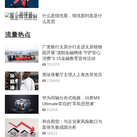
什么是绩优股，绩优股到底是什
么意思
流量热点
广发银行太原分行走进太原植物
园开展“清朗金融网络 守护安心
消费”3·15金融教育宣传活动
351974
黑珍珠餐厅主理人上青杰哥简历
156668
华为同轴分布式电驱，问界M9
Ultimate背后的“车轮思想者”
81834
和合期货：与企业家风险敞口与
套保失败成因分析
56621