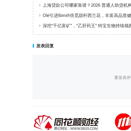
上海贷款公司哪家靠谱？2026 普通人助贷机
工薪族借钱选择指南
Olé引进Bimi®倍觅甜杆西兰花，丰富高品质
新选择
深挖“千亿富矿”，“乙肝药王” 特宝生物持续领
临床治愈
发表回复
要发表评