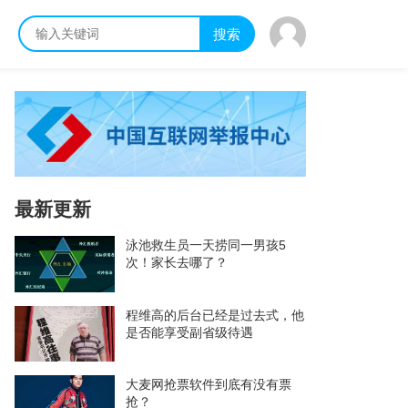
搜索
最新更新
泳池救生员一天捞同一男孩5
次！家长去哪了？
程维高的后台已经是过去式，他
是否能享受副省级待遇
大麦网抢票软件到底有没有票
抢？