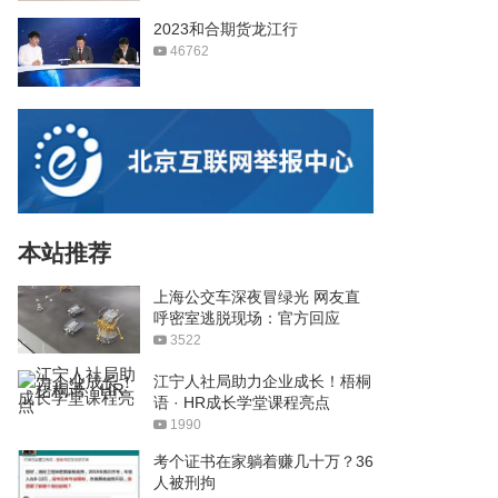
2023和合期货龙江行
46762
本站推荐
上海公交车深夜冒绿光 网友直
呼密室逃脱现场：官方回应
3522
江宁人社局助力企业成长！梧桐
语 · HR成长学堂课程亮点
1990
考个证书在家躺着赚几十万？36
人被刑拘