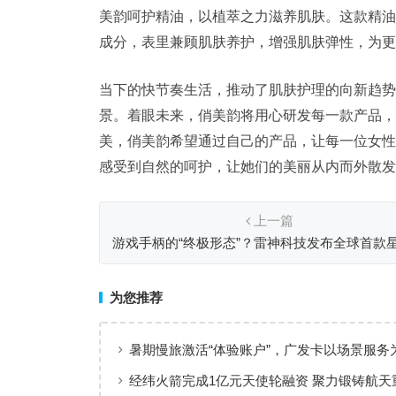
美韵呵护精油，以植萃之力滋养肌肤。这款精油
成分，表里兼顾肌肤养护，增强肌肤弹性，为更
当下的快节奏生活，推动了肌肤护理的向新趋势
景。着眼未来，俏美韵将用心研发每一款产品，
美，俏美韵希望通过自己的产品，让每一位女性
感受到自然的呵护，让她们的美丽从内而外散发
上一篇
游戏手柄的“终极形态”？雷神科技发布全球首款
术摇杆热插拔游戏手柄
为您推荐
暑期慢旅激活“体验账户”，广发卡以场景服务
出行添彩
经纬火箭完成1亿元天使轮融资 聚力锻铸航天