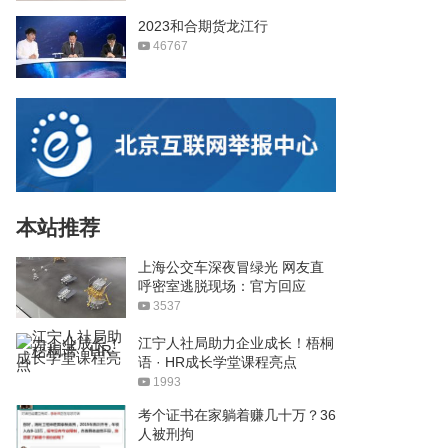
2023和合期货龙江行
46767
本站推荐
上海公交车深夜冒绿光 网友直
呼密室逃脱现场：官方回应
3537
江宁人社局助力企业成长！梧桐
语 · HR成长学堂课程亮点
1993
考个证书在家躺着赚几十万？36
人被刑拘