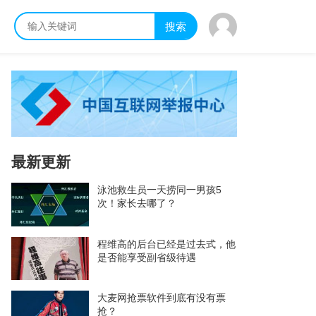
搜索
最新更新
泳池救生员一天捞同一男孩5
次！家长去哪了？
程维高的后台已经是过去式，他
是否能享受副省级待遇
大麦网抢票软件到底有没有票
抢？