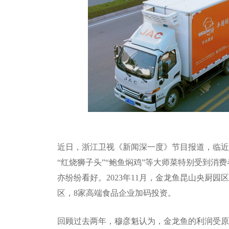
近日，浙江卫视《新闻深一度》节目报道，临近
“红烧狮子头”“鲍鱼焖鸡”等大师菜特别受到消
亦纷纷看好。2023年11月，金龙鱼昆山央厨
区，8家高端食品企业加码投资。
回顾过去两年，穆彦魁认为，金龙鱼的利润受原