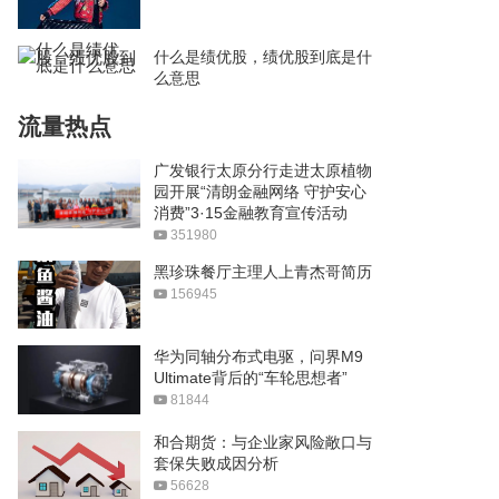
什么是绩优股，绩优股到底是什
么意思
流量热点
广发银行太原分行走进太原植物
园开展“清朗金融网络 守护安心
消费”3·15金融教育宣传活动
351980
黑珍珠餐厅主理人上青杰哥简历
156945
华为同轴分布式电驱，问界M9
Ultimate背后的“车轮思想者”
81844
和合期货：与企业家风险敞口与
套保失败成因分析
56628