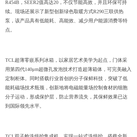
R454B，SEER2值高达20，不仅节能高效，并且环保可持
续。现场还展示了新型创新绿色取暖方式R290三联供热
泵，该产品具有低能耗、高能效、减少用户能源消费等特
点。
TCL超薄零嵌系列冰箱，以家居艺术美学为起点，门体采
用第四代140μm超微孔发泡技术打造超薄箱体，可完美融入
定制柜体。同时搭载行业首创的分子保鲜科技，突破了低
能耗磁场技术瓶颈，创新地将电磁能量场控制食材的细胞
分子运动，形成保护层，防止营养流失，其保鲜效果已达
到国际领先水平。
TCL双子舱洗烘护集成机，实现一站式洗烘护，搭载全新