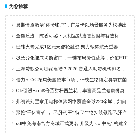
为您推荐
暑期慢旅激活“体验账户”，广发卡以场景服务为松弛出
行添彩
全链质造，陈香可鉴：大柑宝以诚信基因与智造标
准，定义新会陈皮高质量发展
经纬火箭完成1亿元天使轮融资 聚力锻铸航天重器
极致分化迎来均衡窗口，一键布局价值蓝筹，价值ETF
华夏火热开售
上海贷款公司哪家靠谱？2026 普通人助贷机构排名，
工薪族借钱选择指南
借力SPAC布局美国资本市场，仟枝生物锚定臭氧抗菌
黄金赛道
Olé引进Bimi®倍觅甜杆西兰花，丰富高品质健康餐桌
新选择
弗朗茨别墅家用电梯体验网络覆盖全球220余城，如何
实现高效服务响应
深挖“千亿富矿”，“乙肝药王” 特宝生物持续领跑乙肝临
床治愈
cdf中免海南官方商城正式更名 升级为“cdf中免” 构建全
场景购物生态