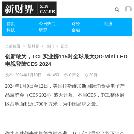
首页
今日热门
财经
经济
科技
研究
金融
当前位置
新财界
热门
正文
创新敢为，TCL实业携115吋全球最大QD-Mini LED
电视登陆CES 2024
发布: 2024年1月10日
480
0
评论
20
赞
2024年1月9日至12日，美国拉斯维加斯国际消费类电子产
品展览会（CES 2024）盛大开幕。本届CES，TCL整体展
区占地面积近1700平方米，为中国品牌之最。
作为全球领先的智能终端企业，TCL实业展出了旗下15个