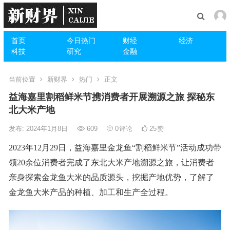
首页
今日热门
财经
经济
科技
研究
金融
当前位置
新财界
热门
正文
益海嘉里割稻鲜米节携消费者开展溯源之旅 探秘东
北大米产地
发布: 2024年1月8日
609
0
评论
25
赞
2023年12月29日，益海嘉里金龙鱼“割稻鲜米节”活动成功带
领20余位消费者完成了东北大米产地溯源之旅，让消费者
亲身探索金龙鱼大米的品质源头，挖掘产地优势，了解了
金龙鱼大米产品的种植、加工和生产全过程。