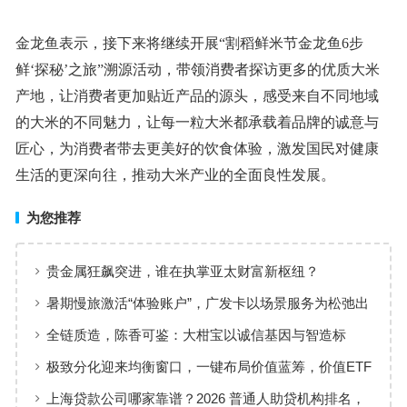
金龙鱼表示，接下来将继续开展“割稻鲜米节金龙鱼6步
鲜‘探秘’之旅”溯源活动，带领消费者探访更多的优质大米
产地，让消费者更加贴近产品的源头，感受来自不同地域
的大米的不同魅力，让每一粒大米都承载着品牌的诚意与
匠心，为消费者带去更美好的饮食体验，激发国民对健康
生活的更深向往，推动大米产业的全面良性发展。
为您推荐
贵金属狂飙突进，谁在执掌亚太财富新枢纽？
暑期慢旅激活“体验账户”，广发卡以场景服务为松弛出
行添彩
全链质造，陈香可鉴：大柑宝以诚信基因与智造标
准，定义新会陈皮高质量发展
极致分化迎来均衡窗口，一键布局价值蓝筹，价值ETF
华夏火热开售
上海贷款公司哪家靠谱？2026 普通人助贷机构排名，