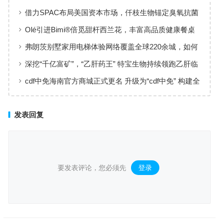
工薪族借钱选择指南
借力SPAC布局美国资本市场，仟枝生物锚定臭氧抗菌
黄金赛道
Olé引进Bimi®倍觅甜杆西兰花，丰富高品质健康餐桌
新选择
弗朗茨别墅家用电梯体验网络覆盖全球220余城，如何
实现高效服务响应
深挖“千亿富矿”，“乙肝药王” 特宝生物持续领跑乙肝临
床治愈
cdf中免海南官方商城正式更名 升级为“cdf中免” 构建全
场景购物生态
发表回复
要发表评论，您必须先
登录
。