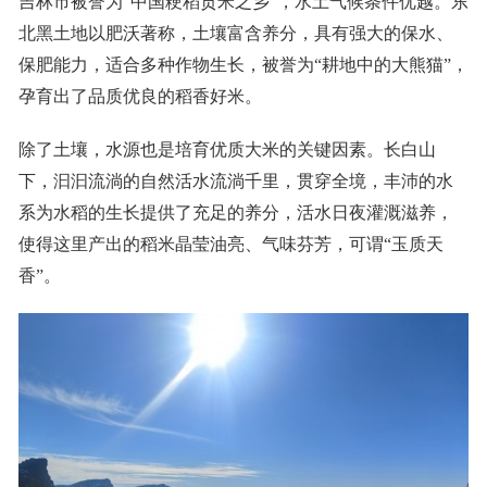
吉林市被誉为“中国粳稻贡米之乡”，水土气候条件优越。东
北黑土地以肥沃著称，土壤富含养分，具有强大的保水、
保肥能力，适合多种作物生长，被誉为“耕地中的大熊猫”，
孕育出了品质优良的稻香好米。
除了土壤，水源也是培育优质大米的关键因素。长白山
下，汩汩流淌的自然活水流淌千里，贯穿全境，丰沛的水
系为水稻的生长提供了充足的养分，活水日夜灌溉滋养，
使得这里产出的稻米晶莹油亮、气味芬芳，可谓“玉质天
香”。