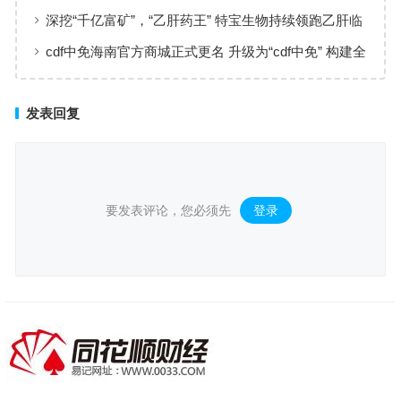
实现高效服务响应
深挖“千亿富矿”，“乙肝药王” 特宝生物持续领跑乙肝临
床治愈
cdf中免海南官方商城正式更名 升级为“cdf中免” 构建全
场景购物生态
发表回复
要发表评论，您必须先
登录
。