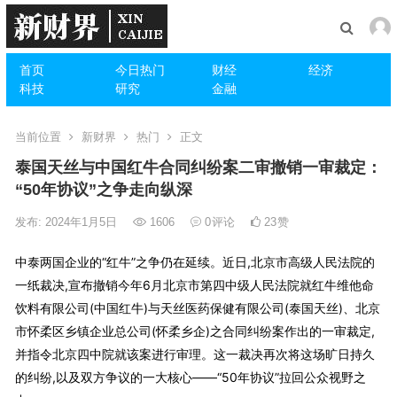
首页
今日热门
财经
经济
科技
研究
金融
当前位置
新财界
热门
正文
泰国天丝与中国红牛合同纠纷案二审撤销一审裁定：
“50年协议”之争走向纵深
发布: 2024年1月5日
1606
0
评论
23
赞
中泰两国企业的“红牛”之争仍在延续。近日,北京市高级人民法院的
一纸裁决,宣布撤销今年6月北京市第四中级人民法院就红牛维他命
饮料有限公司(中国红牛)与天丝医药保健有限公司(泰国天丝)、北京
市怀柔区乡镇企业总公司(怀柔乡企)之合同纠纷案作出的一审裁定,
并指令北京四中院就该案进行审理。这一裁决再次将这场旷日持久
的纠纷,以及双方争议的一大核心——“50年协议”拉回公众视野之