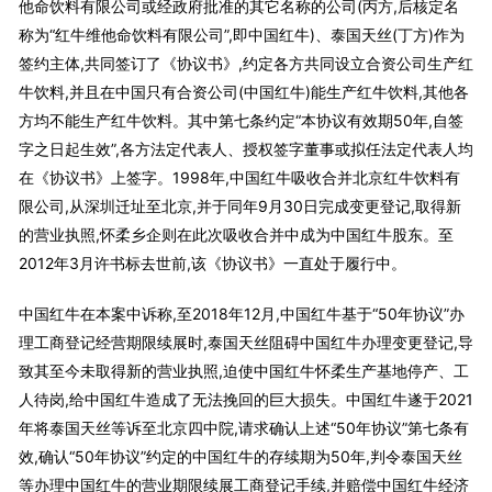
他命饮料有限公司或经政府批准的其它名称的公司(丙方,后核定名
称为“红牛维他命饮料有限公司”,即中国红牛)、泰国天丝(丁方)作为
签约主体,共同签订了《协议书》,约定各方共同设立合资公司生产红
牛饮料,并且在中国只有合资公司(中国红牛)能生产红牛饮料,其他各
方均不能生产红牛饮料。其中第七条约定“本协议有效期50年,自签
字之日起生效”,各方法定代表人、授权签字董事或拟任法定代表人均
在《协议书》上签字。1998年,中国红牛吸收合并北京红牛饮料有
限公司,从深圳迁址至北京,并于同年9月30日完成变更登记,取得新
的营业执照,怀柔乡企则在此次吸收合并中成为中国红牛股东。至
2012年3月许书标去世前,该《协议书》一直处于履行中。
中国红牛在本案中诉称,至2018年12月,中国红牛基于“50年协议”办
理工商登记经营期限续展时,泰国天丝阻碍中国红牛办理变更登记,导
致其至今未取得新的营业执照,迫使中国红牛怀柔生产基地停产、工
人待岗,给中国红牛造成了无法挽回的巨大损失。中国红牛遂于2021
年将泰国天丝等诉至北京四中院,请求确认上述“50年协议”第七条有
效,确认“50年协议”约定的中国红牛的存续期为50年,判令泰国天丝
等办理中国红牛的营业期限续展工商登记手续,并赔偿中国红牛经济