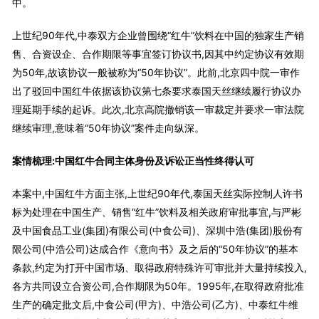
中。
上世纪90年代,中泰双方企业曾围绕“红牛”饮料在中国的独家生产销
售、合资设企、合作期限等事宜签订协议书,因其中约定协议有效期
为50年,故该协议一般被称为“50年协议”。此前,北京四中院一审作
出了驳回中国红牛依据该协议第七条要求泰国天丝继续履行协议办
理延期手续的起诉。此次,北京高院撤销该一审裁定并要求一审法院
继续审理,意味着“50年协议”案件走向纵深。
案情梳理:中国红牛合同主体身份及诉讼正当性终得认可
本案中,中国红牛方面主张,上世纪90年代,泰国天丝实际控制人许书
标为处理在中国生产、销售“红牛”饮料及相关政府审批事宜,与严彬
及中国食品工业(集团)有限公司(中食公司)、深圳中浩(集团)股份有
限公司(中浩公司)达成合作《意向书》及之后的“50年协议”的基本
条款,约定为打开中国市场、取得政府特殊许可审批并大量持续投入,
各方共同设立合资公司,合作期限为50年。1995年,在取得政府批准
生产的确定批文后,中食公司(甲方)、中浩公司(乙方)、中泰红牛维