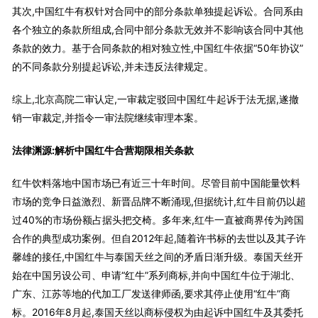
其次,中国红牛有权针对合同中的部分条款单独提起诉讼。合同系由
各个独立的条款所组成,合同中部分条款无效并不影响该合同中其他
条款的效力。基于合同条款的相对独立性,中国红牛依据“50年协议”
的不同条款分别提起诉讼,并未违反法律规定。
综上,北京高院二审认定,一审裁定驳回中国红牛起诉于法无据,遂撤
销一审裁定,并指令一审法院继续审理本案。
法律渊源:解析中国红牛合营期限相关条款
红牛饮料落地中国市场已有近三十年时间。尽管目前中国能量饮料
市场的竞争日益激烈、新晋品牌不断涌现,但据统计,红牛目前仍以超
过40%的市场份额占据头把交椅。多年来,红牛一直被商界传为跨国
合作的典型成功案例。但自2012年起,随着许书标的去世以及其子许
馨雄的接任,中国红牛与泰国天丝之间的矛盾日渐升级。泰国天丝开
始在中国另设公司、申请“红牛”系列商标,并向中国红牛位于湖北、
广东、江苏等地的代加工厂发送律师函,要求其停止使用“红牛”商
标。2016年8月起,泰国天丝以商标侵权为由起诉中国红牛及其委托