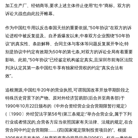
加工生产厂、经销商等,要求上述主体停止使用“红牛”商标。双方的
诉讼大战也由此拉开帷幕。
作为中国红牛用以反击泰国天丝的重要依据,“50年协议”在双方的诉
讼进程中被反复提及。自矛盾爆发以来,中泰双方企业围绕“50年协
议”的真实性、条款解释、合同主体与客体等问题反复展开争论;特
别是协议中约定有效期为50年的第七条,对双方的诉讼全局有着重要
影响。此前,“50年协议”已经鉴定机构鉴定真实,且深圳市前海区法院
判决认定其第一条中国红牛享有独家经营权的约定“真实合法有
效”。
追根溯源,中国红牛20年的营业执照,可谓我国改革开放早期阶段之
特殊历史背景下的产物。原对外经济贸易部(后合并至商务部)于
1990年10月22日颁布的《中外合资经营企业合营期限暂行规定》
(〔1990〕外经贸法字第56号)第三条规定:“举办合营企业,属于下列
行业或者情况的,合营各方应当依照国家有关法律、法规的规定,在合
营合同中约定合营期限:……(四)国家规定限制投资项目的”。根据
1995年6月发布的《外商投资产业指导目录(1995)》,红牛一类的外