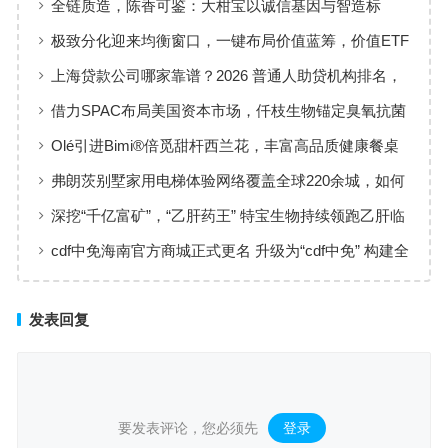
全链质造，陈香可鉴：大柑宝以诚信基因与智造标
准，定义新会陈皮高质量发展
极致分化迎来均衡窗口，一键布局价值蓝筹，价值ETF
华夏火热开售
上海贷款公司哪家靠谱？2026 普通人助贷机构排名，
工薪族借钱选择指南
借力SPAC布局美国资本市场，仟枝生物锚定臭氧抗菌
黄金赛道
Olé引进Bimi®倍觅甜杆西兰花，丰富高品质健康餐桌
新选择
弗朗茨别墅家用电梯体验网络覆盖全球220余城，如何
实现高效服务响应
深挖“千亿富矿”，“乙肝药王” 特宝生物持续领跑乙肝临
床治愈
cdf中免海南官方商城正式更名 升级为“cdf中免” 构建全
场景购物生态
发表回复
要发表评论，您必须先
登录
。