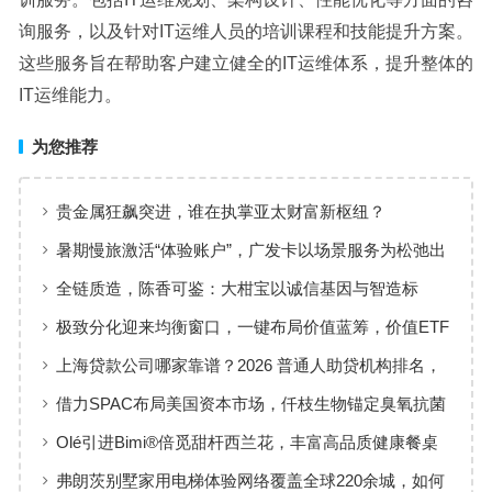
询服务，以及针对IT运维人员的培训课程和技能提升方案。
这些服务旨在帮助客户建立健全的IT运维体系，提升整体的
IT运维能力。
为您推荐
贵金属狂飙突进，谁在执掌亚太财富新枢纽？
暑期慢旅激活“体验账户”，广发卡以场景服务为松弛出
行添彩
全链质造，陈香可鉴：大柑宝以诚信基因与智造标
准，定义新会陈皮高质量发展
极致分化迎来均衡窗口，一键布局价值蓝筹，价值ETF
华夏火热开售
上海贷款公司哪家靠谱？2026 普通人助贷机构排名，
工薪族借钱选择指南
借力SPAC布局美国资本市场，仟枝生物锚定臭氧抗菌
黄金赛道
Olé引进Bimi®倍觅甜杆西兰花，丰富高品质健康餐桌
新选择
弗朗茨别墅家用电梯体验网络覆盖全球220余城，如何