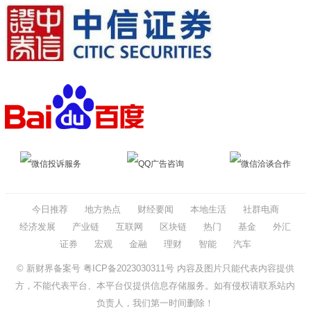
微信投诉服务
QQ广告咨询
微信洽谈合作
今日推荐
地方热点
财经要闻
本地生活
社群电商
经济发展
产业链
互联网
区块链
热门
基金
外汇
证券
宏观
金融
理财
智能
汽车
© 新财界备案号
粤ICP备2023030311号
内容及图片只能代表内容提供
方，不能代表平台、本平台仅提供信息存储服务。如有侵权请联系站内
负责人，我们第一时间删除！