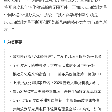
将开启皮肤年轻化领域新的无限可能，正如Fotona欧洲之星
中国区总经理孙亮先生所说：“技术驱动与创新引领是
Fotona欧洲之星不断开创医美新风尚的核心竞争力与底气所
在。”
为您推荐
暑期慢旅激活“体验账户”，广发卡以场景服务为松弛出
行添彩
全链质造，陈香可鉴：大柑宝以诚信基因与智造标
准，定义新会陈皮高质量发展
极致分化迎来均衡窗口，一键布局价值蓝筹，价值ETF
华夏火热开售
上海贷款公司哪家靠谱？2026 普通人助贷机构排名，
工薪族借钱选择指南
借力SPAC布局美国资本市场，仟枝生物锚定臭氧抗菌
黄金赛道
Olé引进Bimi®倍觅甜杆西兰花，丰富高品质健康餐桌
新选择
弗朗茨别墅家用电梯体验网络覆盖全球220余城，如何