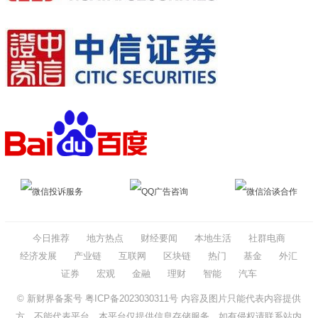
微信投诉服务
QQ广告咨询
微信洽谈合作
今日推荐
地方热点
财经要闻
本地生活
社群电商
经济发展
产业链
互联网
区块链
热门
基金
外汇
证券
宏观
金融
理财
智能
汽车
© 新财界备案号
粤ICP备2023030311号
内容及图片只能代表内容提供
方，不能代表平台、本平台仅提供信息存储服务。如有侵权请联系站内