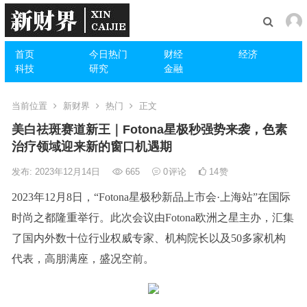
首页
今日热门
财经
经济
科技
研究
金融
当前位置
新财界
热门
正文
美白祛斑赛道新王｜Fotona星极秒强势来袭，色素
治疗领域迎来新的窗口机遇期
发布: 2023年12月14日
665
0
评论
14
赞
2023年12月8日，“Fotona星极秒新品上市会·上海站”在国际
时尚之都隆重举行。此次会议由Fotona欧洲之星主办，汇集
了国内外数十位行业权威专家、机构院长以及50多家机构
代表，高朋满座，盛况空前。