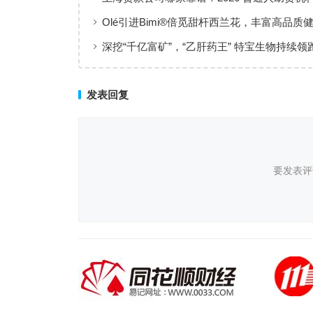
工薪族借钱选择指南
Olé引进Bimi®倍觅甜杆西兰花，丰富高品质
新选择
深挖“千亿富矿”，“乙肝药王” 特宝生物持续领
临床治愈
发表回复
要发表评