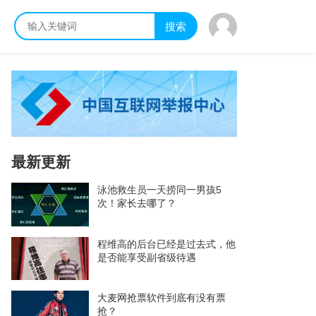
搜索
最新更新
泳池救生员一天捞同一男孩5
次！家长去哪了？
程维高的后台已经是过去式，他
是否能享受副省级待遇
大麦网抢票软件到底有没有票
抢？