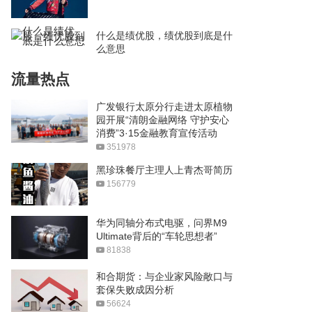
什么是绩优股，绩优股到底是什
么意思
流量热点
广发银行太原分行走进太原植物
园开展“清朗金融网络 守护安心
消费”3·15金融教育宣传活动
351978
黑珍珠餐厅主理人上青杰哥简历
156779
华为同轴分布式电驱，问界M9
Ultimate背后的“车轮思想者”
81838
和合期货：与企业家风险敞口与
套保失败成因分析
56624