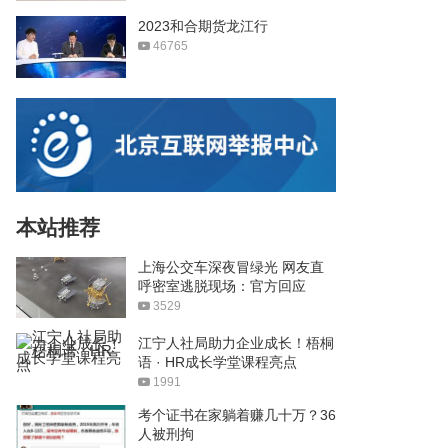
2023和合期货龙江行
46765
本站推荐
上海公交车深夜冒绿光 网友直
呼密室逃脱现场：官方回应
3529
江宁人社局助力企业成长！梧桐
语 · HR成长学堂课程亮点
1991
考个证书在家躺着赚几十万？36
人被刑拘