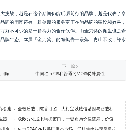
巨大挑战，越是在这个期间仍能砥砺前行的品牌，越是代表了卓
到品牌的周围还有一群创新的服务商正在为品牌的建设和效果，
，万万不可少的是一群得力的合作伙伴。而金刀奖的诞生也是希
的品牌生态。本届「金刀奖」的颁奖告一段落，青山不改，绿水
下一篇
程回顾
中国红m249和普通的M249特殊属性
为松弛
全链质造，陈香可鉴：大柑宝以诚信基因与智造标
准，定义新会陈皮高质量发展
重器
极致分化迎来均衡窗口，一键布局价值蓝筹，价值
ETF华夏火热开售
构排名，
借力SPAC布局美国资本市场，仟枝生物锚定臭氧抗