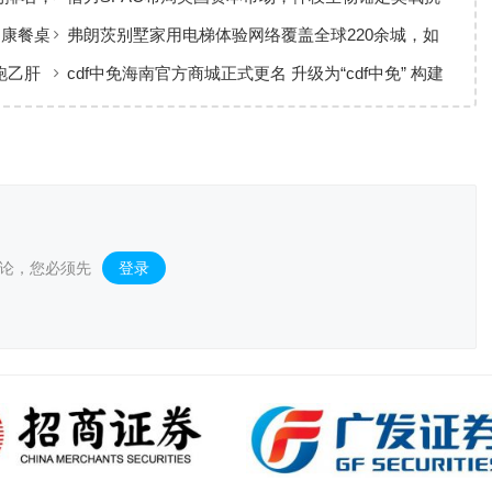
菌黄金赛道
健康餐桌
弗朗茨别墅家用电梯体验网络覆盖全球220余城，如
何实现高效服务响应
跑乙肝
cdf中免海南官方商城正式更名 升级为“cdf中免” 构建
全场景购物生态
论，您必须先
登录
。