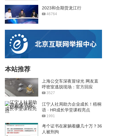
2023和合期货龙江行
46764
本站推荐
上海公交车深夜冒绿光 网友直
呼密室逃脱现场：官方回应
3527
江宁人社局助力企业成长！梧桐
语 · HR成长学堂课程亮点
1991
考个证书在家躺着赚几十万？36
人被刑拘