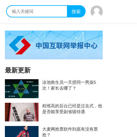
搜索
最新更新
泳池救生员一天捞同一男孩5
次！家长去哪了？
程维高的后台已经是过去式，他
是否能享受副省级待遇
大麦网抢票软件到底有没有票
抢？