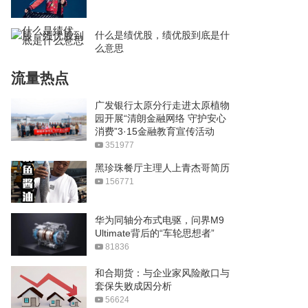
什么是绩优股，绩优股到底是什
么意思
流量热点
广发银行太原分行走进太原植物
园开展“清朗金融网络 守护安心
消费”3·15金融教育宣传活动
351977
黑珍珠餐厅主理人上青杰哥简历
156771
华为同轴分布式电驱，问界M9
Ultimate背后的“车轮思想者”
81836
和合期货：与企业家风险敞口与
套保失败成因分析
56624