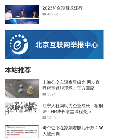
2023和合期货龙江行
46762
本站推荐
上海公交车深夜冒绿光 网友直
呼密室逃脱现场：官方回应
3524
江宁人社局助力企业成长！梧桐
语 · HR成长学堂课程亮点
1990
考个证书在家躺着赚几十万？36
人被刑拘