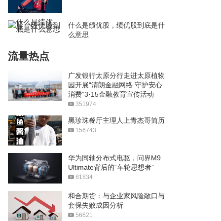
什么是绩优股，绩优股到底是什
么意思
流量热点
广发银行太原分行走进太原植物
园开展“清朗金融网络 守护安心
消费”3·15金融教育宣传活动
351974
黑珍珠餐厅主理人上青杰哥简历
156743
华为同轴分布式电驱，问界M9
Ultimate背后的“车轮思想者”
81834
和合期货：与企业家风险敞口与
套保失败成因分析
56621