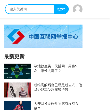
搜索
最新更新
泳池救生员一天捞同一男孩5
次！家长去哪了？
程维高的后台已经是过去式，他
是否能享受副省级待遇
大麦网抢票软件到底有没有票
抢？