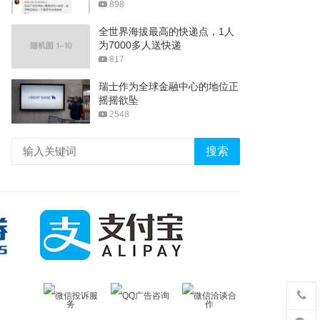
898
全世界海拔最高的快递点，1人
为7000多人送快递
817
瑞士作为全球金融中心的地位正
摇摇欲坠
2548
搜索
微信投诉服
QQ广告咨询
微信洽谈合
务
作