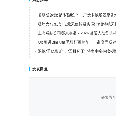
暑期慢旅激活“体验账户”，广发卡以场景服务
出行添彩
经纬火箭完成1亿元天使轮融资 聚力锻铸航天
上海贷款公司哪家靠谱？2026 普通人助贷机
工薪族借钱选择指南
Olé引进Bimi®倍觅甜杆西兰花，丰富高品质
新选择
深挖“千亿富矿”，“乙肝药王” 特宝生物持续领
临床治愈
发表回复
要发表评