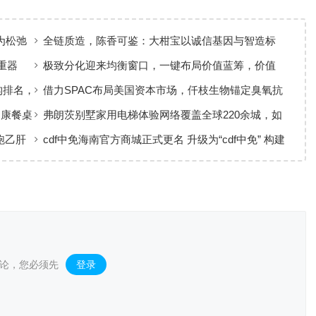
为松弛
全链质造，陈香可鉴：大柑宝以诚信基因与智造标
准，定义新会陈皮高质量发展
重器
极致分化迎来均衡窗口，一键布局价值蓝筹，价值
ETF华夏火热开售
构排名，
借力SPAC布局美国资本市场，仟枝生物锚定臭氧抗
菌黄金赛道
健康餐桌
弗朗茨别墅家用电梯体验网络覆盖全球220余城，如
何实现高效服务响应
跑乙肝
cdf中免海南官方商城正式更名 升级为“cdf中免” 构建
全场景购物生态
论，您必须先
登录
。