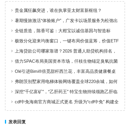
贵金属狂飙突进，谁在执掌亚太财富新枢纽？
暑期慢旅激活“体验账户”，广发卡以场景服务为松弛出
行添彩
全链质造，陈香可鉴：大柑宝以诚信基因与智造标
准，定义新会陈皮高质量发展
极致分化迎来均衡窗口，一键布局价值蓝筹，价值ETF
华夏火热开售
上海贷款公司哪家靠谱？2026 普通人助贷机构排名，
工薪族借钱选择指南
借力SPAC布局美国资本市场，仟枝生物锚定臭氧抗菌
黄金赛道
Olé引进Bimi®倍觅甜杆西兰花，丰富高品质健康餐桌
新选择
弗朗茨别墅家用电梯体验网络覆盖全球220余城，如何
实现高效服务响应
深挖“千亿富矿”，“乙肝药王” 特宝生物持续领跑乙肝临
床治愈
cdf中免海南官方商城正式更名 升级为“cdf中免” 构建全
场景购物生态
发表回复