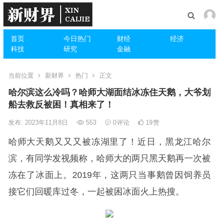
首页
今日热门
财经
经济
科技
研究
金融
当前位置
新财界
热门
正文
哈尔滨这么冷吗？哈师大湖面结冰冻住天鹅，大爷划
船去救反被困！真相来了！
发布: 2023年11月8日
553
0
评论
19
赞
哈师大天鹅又又又被冻湖里了！近日，黑龙江哈尔
滨，有同学发视频称，哈师大的两只黑天鹅再一次被
冻在了冰面上。2019年，这两只当事鹅曾因饲养员
接它们回暖库过冬，一起被困冰面火上热搜。