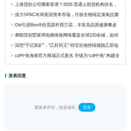
华夏火热开售
上海贷款公司哪家靠谱？2026 普通人助贷机构排名，
工薪族借钱选择指南
借力SPAC布局美国资本市场，仟枝生物锚定臭氧抗菌
黄金赛道
Olé引进Bimi®倍觅甜杆西兰花，丰富高品质健康餐桌
新选择
弗朗茨别墅家用电梯体验网络覆盖全球220余城，如何
实现高效服务响应
深挖“千亿富矿”，“乙肝药王” 特宝生物持续领跑乙肝临
床治愈
cdf中免海南官方商城正式更名 升级为“cdf中免” 构建全
场景购物生态
发表回复
要发表评论，您必须先
登录
。