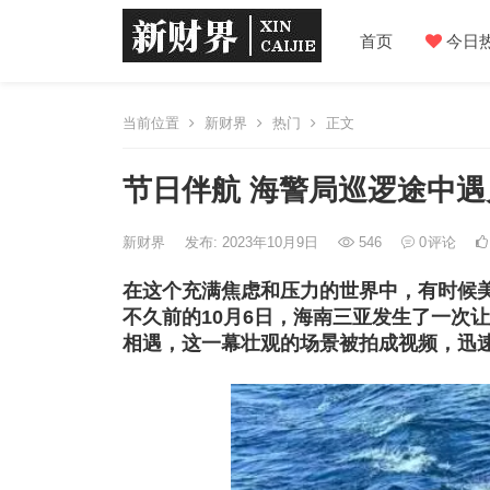
首页
今日
当前位置
新财界
热门
正文
节日伴航 海警局巡逻途中
新财界
发布: 2023年10月9日
546
0
评论
在这个充满焦虑和压力的世界中，有时候
不久前的10月6日，海南三亚发生了一次
相遇，这一幕壮观的场景被拍成视频，迅