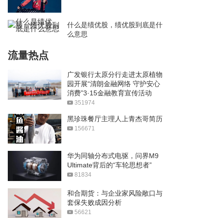
什么是绩优股，绩优股到底是什
么意思
流量热点
广发银行太原分行走进太原植物
园开展“清朗金融网络 守护安心
消费”3·15金融教育宣传活动
351974
黑珍珠餐厅主理人上青杰哥简历
156671
华为同轴分布式电驱，问界M9
Ultimate背后的“车轮思想者”
81834
和合期货：与企业家风险敞口与
套保失败成因分析
56621