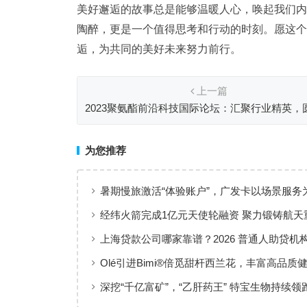
美好邂逅的故事总是能够温暖人心，唤起我们内
陶醉，更是一个值得思考和行动的时刻。愿这个
逅，为共同的美好未来努力前行。
上一篇
2023聚氨酯前沿科技国际论坛：汇聚行业精英，
幕！
为您推荐
暑期慢旅激活“体验账户”，广发卡以场景服务
出行添彩
经纬火箭完成1亿元天使轮融资 聚力锻铸航天
上海贷款公司哪家靠谱？2026 普通人助贷机
工薪族借钱选择指南
Olé引进Bimi®倍觅甜杆西兰花，丰富高品质
新选择
深挖“千亿富矿”，“乙肝药王” 特宝生物持续领
临床治愈