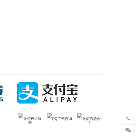
微信投诉服
QQ广告咨询
微信洽谈合
务
作