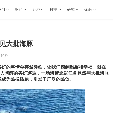
热门
财经
经济
科技
研究
金融
遇见大批海豚
19
赞
美好的事情会突然降临，让我们感到温馨和幸福。就在
让人陶醉的美好邂逅，一场海警巡逻任务竟然与大批海豚
速成为热搜话题，引发了广泛的热议。