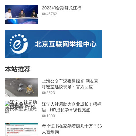
2023和合期货龙江行
46762
本站推荐
上海公交车深夜冒绿光 网友直
呼密室逃脱现场：官方回应
3523
江宁人社局助力企业成长！梧桐
语 · HR成长学堂课程亮点
1990
考个证书在家躺着赚几十万？36
人被刑拘