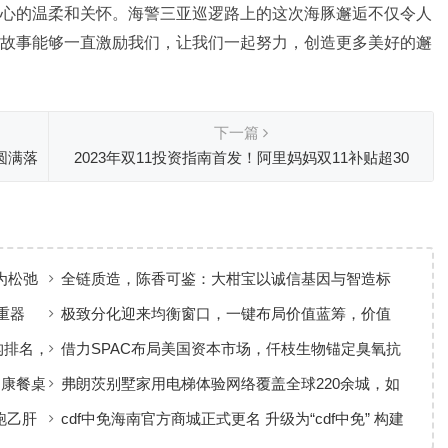
心的温柔和关怀。海警三亚巡逻路上的这次海豚邂逅不仅令人
故事能够一直激励我们，让我们一起努力，创造更多美好的邂
下一篇
圆满落
2023年双11投资指南首发！阿里妈妈双11补贴超30
亿！推出系列资源权益，实现三中心多频快收！
为松弛
全链质造，陈香可鉴：大柑宝以诚信基因与智造标
准，定义新会陈皮高质量发展
重器
极致分化迎来均衡窗口，一键布局价值蓝筹，价值
ETF华夏火热开售
构排名，
借力SPAC布局美国资本市场，仟枝生物锚定臭氧抗
菌黄金赛道
健康餐桌
弗朗茨别墅家用电梯体验网络覆盖全球220余城，如
何实现高效服务响应
跑乙肝
cdf中免海南官方商城正式更名 升级为“cdf中免” 构建
全场景购物生态