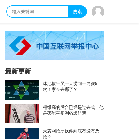
搜索
最新更新
泳池救生员一天捞同一男孩5
次！家长去哪了？
程维高的后台已经是过去式，他
是否能享受副省级待遇
大麦网抢票软件到底有没有票
抢？