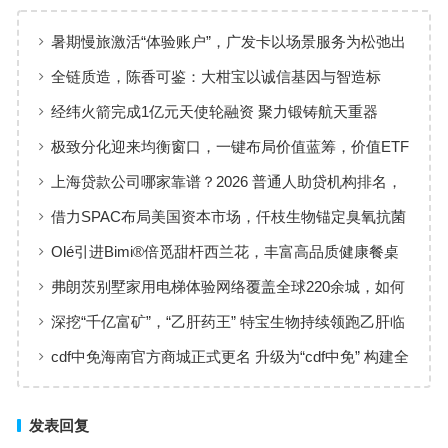
暑期慢旅激活“体验账户”，广发卡以场景服务为松弛出
行添彩
全链质造，陈香可鉴：大柑宝以诚信基因与智造标
准，定义新会陈皮高质量发展
经纬火箭完成1亿元天使轮融资 聚力锻铸航天重器
极致分化迎来均衡窗口，一键布局价值蓝筹，价值ETF
华夏火热开售
上海贷款公司哪家靠谱？2026 普通人助贷机构排名，
工薪族借钱选择指南
借力SPAC布局美国资本市场，仟枝生物锚定臭氧抗菌
黄金赛道
Olé引进Bimi®倍觅甜杆西兰花，丰富高品质健康餐桌
新选择
弗朗茨别墅家用电梯体验网络覆盖全球220余城，如何
实现高效服务响应
深挖“千亿富矿”，“乙肝药王” 特宝生物持续领跑乙肝临
床治愈
cdf中免海南官方商城正式更名 升级为“cdf中免” 构建全
场景购物生态
发表回复