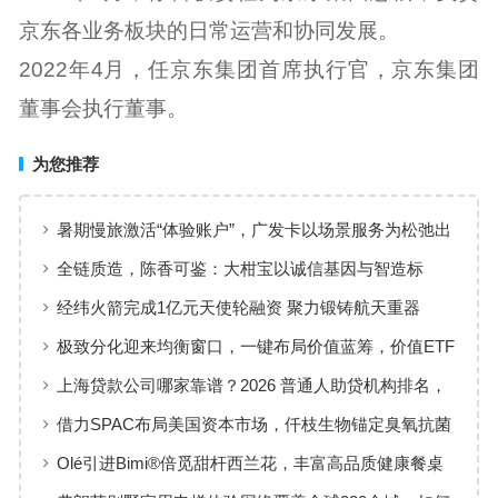
京东各业务板块的日常运营和协同发展。
2022年4月，任京东集团首席执行官，京东集团
董事会执行董事。
为您推荐
暑期慢旅激活“体验账户”，广发卡以场景服务为松弛出
行添彩
全链质造，陈香可鉴：大柑宝以诚信基因与智造标
准，定义新会陈皮高质量发展
经纬火箭完成1亿元天使轮融资 聚力锻铸航天重器
极致分化迎来均衡窗口，一键布局价值蓝筹，价值ETF
华夏火热开售
上海贷款公司哪家靠谱？2026 普通人助贷机构排名，
工薪族借钱选择指南
借力SPAC布局美国资本市场，仟枝生物锚定臭氧抗菌
黄金赛道
Olé引进Bimi®倍觅甜杆西兰花，丰富高品质健康餐桌
新选择