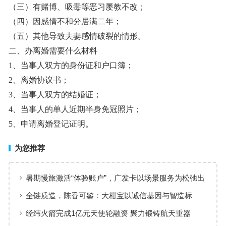
（三）有赌博、吸毒等恶习屡教不改；
（四）因感情不和分居满二年；
（五）其他导致夫妻感情破裂的情形。
二、办离婚需要什么材料
1、当事人双方的身份证和户口簿；
2、离婚协议书；
3、当事人双方的结婚证；
4、当事人的单人近期半身免冠照片；
5、申请离婚登记证明。
为您推荐
暑期慢旅激活“体验账户”，广发卡以场景服务为松弛出
行添彩
全链质造，陈香可鉴：大柑宝以诚信基因与智造标
准，定义新会陈皮高质量发展
经纬火箭完成1亿元天使轮融资 聚力锻铸航天重器