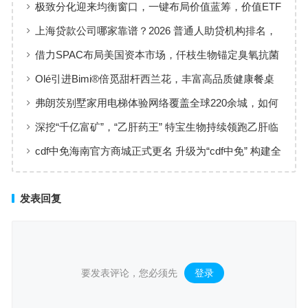
极致分化迎来均衡窗口，一键布局价值蓝筹，价值ETF
华夏火热开售
上海贷款公司哪家靠谱？2026 普通人助贷机构排名，
工薪族借钱选择指南
借力SPAC布局美国资本市场，仟枝生物锚定臭氧抗菌
黄金赛道
Olé引进Bimi®倍觅甜杆西兰花，丰富高品质健康餐桌
新选择
弗朗茨别墅家用电梯体验网络覆盖全球220余城，如何
实现高效服务响应
深挖“千亿富矿”，“乙肝药王” 特宝生物持续领跑乙肝临
床治愈
cdf中免海南官方商城正式更名 升级为“cdf中免” 构建全
场景购物生态
发表回复
要发表评论，您必须先
登录
。