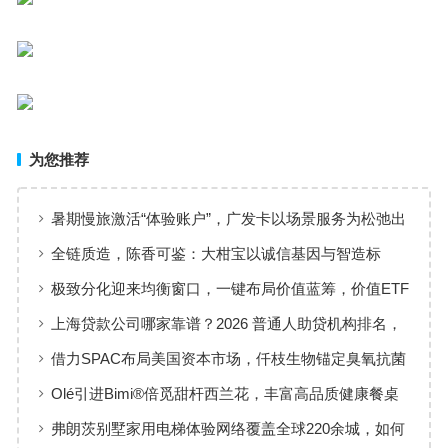
为您推荐
暑期慢旅激活“体验账户”，广发卡以场景服务为松弛出
行添彩
全链质造，陈香可鉴：大柑宝以诚信基因与智造标
准，定义新会陈皮高质量发展
极致分化迎来均衡窗口，一键布局价值蓝筹，价值ETF
华夏火热开售
上海贷款公司哪家靠谱？2026 普通人助贷机构排名，
工薪族借钱选择指南
借力SPAC布局美国资本市场，仟枝生物锚定臭氧抗菌
黄金赛道
Olé引进Bimi®倍觅甜杆西兰花，丰富高品质健康餐桌
新选择
弗朗茨别墅家用电梯体验网络覆盖全球220余城，如何