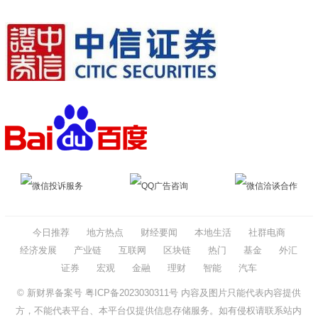
微信投诉服务
QQ广告咨询
微信洽谈合作
今日推荐
地方热点
财经要闻
本地生活
社群电商
经济发展
产业链
互联网
区块链
热门
基金
外汇
证券
宏观
金融
理财
智能
汽车
© 新财界备案号
粤ICP备2023030311号
内容及图片只能代表内容提供
方，不能代表平台、本平台仅提供信息存储服务。如有侵权请联系站内