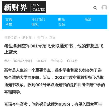
首页
今日热门
财经
经济
科技
研究
金融
当前位置
新财界
热门
正文
考生拿到空军001号招飞录取通知书，他的梦想是飞
上蓝天
发布: 2023年7月9日
627
0
评论
14
赞
高考是人生的一个重要节点，很多学生和家长都会为了选
择合适的大学而犯愁。近日，2023年度空军首批招飞录取
通知书发放。收到001号录取通知书的是四川省绵阳中学的
辜瑞同学。
辜瑞今年高考，他的裸分成绩为639分，有望入围空军与