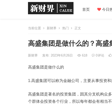
首页
今日
当前位置
新财界
热门
正文
高盛集团是做什么的？高盛
新财界
发布: 2023年6月26日
618
0
评论
高盛集团是做什么的
1.高盛集团可以称为金融公司，主要从事投资和
高盛集团是著名的投资集团，因其分支机构众多
个群体会投资各个行业，所以每年都会有相当不