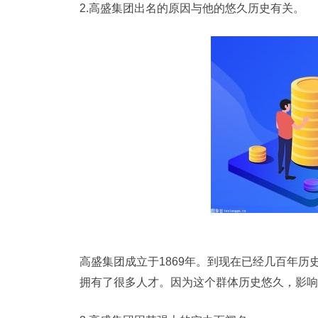
2.高盛集团出名的原因与他的悠久历史有关。
高盛集团成立于1869年。到现在已经几百年
拥有了很多人才。因为这个群体历史悠久，影响