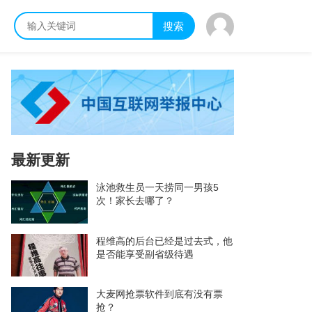
搜索
最新更新
泳池救生员一天捞同一男孩5
次！家长去哪了？
程维高的后台已经是过去式，他
是否能享受副省级待遇
大麦网抢票软件到底有没有票
抢？