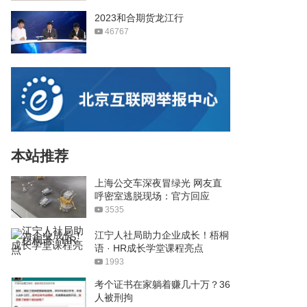
2023和合期货龙江行
46767
本站推荐
上海公交车深夜冒绿光 网友直
呼密室逃脱现场：官方回应
3535
江宁人社局助力企业成长！梧桐
语 · HR成长学堂课程亮点
1993
考个证书在家躺着赚几十万？36
人被刑拘