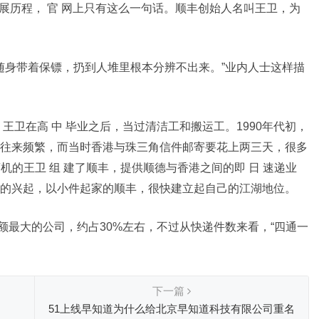
发展历程， 官 网上只有这么一句话。顺丰创始人名叫王卫，为
是随身带着保镖，扔到人堆里根本分辨不出来。”业内人士这样描
王卫在高 中 毕业之后，当过清洁工和搬运工。1990年代初，
往来频繁，而当时香港与珠三角信件邮寄要花上两三天，很多
商机的王卫 组 建了顺丰，提供顺德与香港之间的即 日 速递业
的兴起，以小件起家的顺丰，很快建立起自己的江湖地位。
份额最大的公司，约占30%左右，不过从快递件数来看，“四通一
下一篇
51上线早知道为什么给北京早知道科技有限公司重名