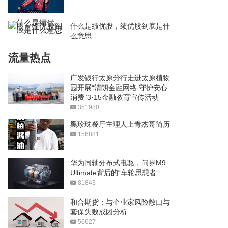
什么是绩优股，绩优股到底是什
么意思
流量热点
广发银行太原分行走进太原植物
园开展“清朗金融网络 守护安心
消费”3·15金融教育宣传活动
351980
黑珍珠餐厅主理人上青杰哥简历
156881
华为同轴分布式电驱，问界M9
Ultimate背后的“车轮思想者”
81843
和合期货：与企业家风险敞口与
套保失败成因分析
56627