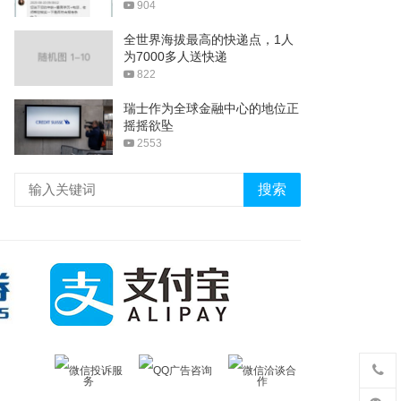
904
全世界海拔最高的快递点，1人
为7000多人送快递
822
瑞士作为全球金融中心的地位正
摇摇欲坠
2553
搜索
微信投诉服
QQ广告咨询
微信洽谈合
务
作