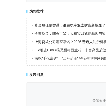
为您推荐
贵金属狂飙突进，谁在执掌亚太财富新枢纽？
全链质造，陈香可鉴：大柑宝以诚信基因与智
准，定义新会陈皮高质量发展
上海贷款公司哪家靠谱？2026 普通人助贷机
工薪族借钱选择指南
Olé引进Bimi®倍觅甜杆西兰花，丰富高品质
新选择
深挖“千亿富矿”，“乙肝药王” 特宝生物持续领
临床治愈
发表回复
要发表评