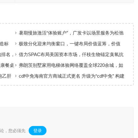
暑期慢旅激活“体验账户”，广发卡以场景服务为松弛
出行添彩
造标
极致分化迎来均衡窗口，一键布局价值蓝筹，价值
ETF华夏火热开售
构排名，
借力SPAC布局美国资本市场，仟枝生物锚定臭氧抗
菌黄金赛道
健康餐桌
弗朗茨别墅家用电梯体验网络覆盖全球220余城，如
何实现高效服务响应
跑乙肝
cdf中免海南官方商城正式更名 升级为“cdf中免” 构建
全场景购物生态
论，您必须先
登录
。