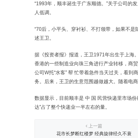
“1993年，顺丰诞生于广东顺德。”关于公司的
人低调。
“70后，小平头、穿衬衫、不打领带，如果不
述王卫。
据《投资者报》报道，王卫1971年出生于上海。
香港的一些制造业向珠三角进行产业转移，商贸
公司W托“水客” 帮 忙带着急件当天过关，看到
务。后来，王卫的生意范围越做越大。随着电商
数据显示，目前顺丰是 中 国 民营快递里市场
达”占了整个快递业一半左右的量。
上一篇
花市长梦断红楼梦 经典旋律经久不衰