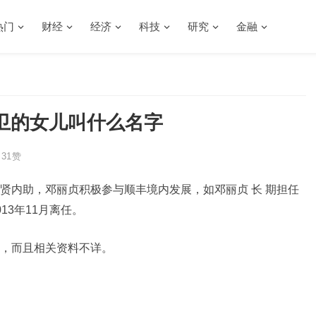
热门
财经
经济
科技
研究
金融
卫的女儿叫什么名字
31
赞
贤内助，邓丽贞积极参与顺丰境内发展，如邓丽贞 长 期担任
13年11月离任。
，而且相关资料不详。