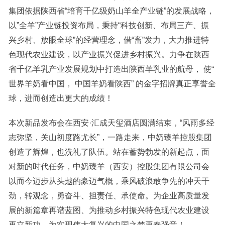
集团依据陕西省“培育千亿级奶山羊全产业链”的发展战略，
以”全羊”产业链投资布局，秉持“科技创新、布局三产、振
兴乡村、放眼全球”的经营理念，借“畜”发力，大力推进特
色现代农业建设，以产业振兴促进乡村振兴。力争在陕西
省千亿羊乳产业发展规划中打造出陕西羊乳业的航母， 使“
世界羊奶看中国， 中国羊奶看陕西” 的金字招牌真正享誉全
球，进而创造出更大的成绩！
本次新品发布会在西安·汇成天玺酒店圆满结束，“风雨多经
志弥坚，关山初度路尤长”，一路走来，中奶臻羊控股集团
创造了辉煌，也洗礼了队伍。站在蓄势勃发的新起点，面
对新的时代任务，中奶臻羊（西安）控股集团有限公司会
以而今迈步从头越的豪迈气概，乘风破浪敢争先的冲天干
劲，转观念，勇奋斗、担责任、承使命。为企业高质量发
展的新篇章再谱蓝图、为推动乡村振兴特色现代农业建设
再立新功、为实现伟大复兴的中国之梦再奏强音！