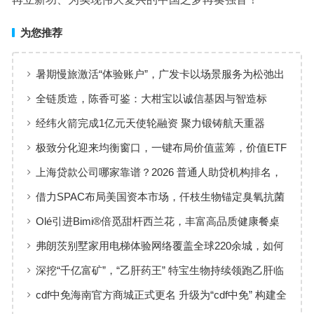
为您推荐
暑期慢旅激活“体验账户”，广发卡以场景服务为松弛出
行添彩
全链质造，陈香可鉴：大柑宝以诚信基因与智造标
准，定义新会陈皮高质量发展
经纬火箭完成1亿元天使轮融资 聚力锻铸航天重器
极致分化迎来均衡窗口，一键布局价值蓝筹，价值ETF
华夏火热开售
上海贷款公司哪家靠谱？2026 普通人助贷机构排名，
工薪族借钱选择指南
借力SPAC布局美国资本市场，仟枝生物锚定臭氧抗菌
黄金赛道
Olé引进Bimi®倍觅甜杆西兰花，丰富高品质健康餐桌
新选择
弗朗茨别墅家用电梯体验网络覆盖全球220余城，如何
实现高效服务响应
深挖“千亿富矿”，“乙肝药王” 特宝生物持续领跑乙肝临
床治愈
cdf中免海南官方商城正式更名 升级为“cdf中免” 构建全
场景购物生态