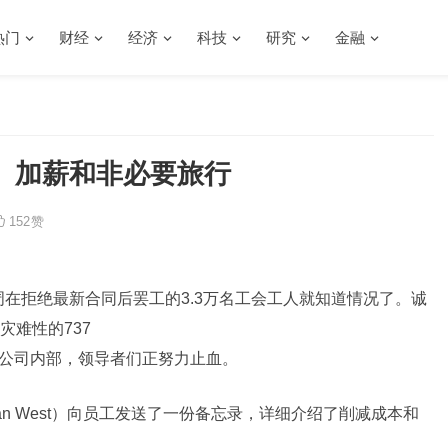
热门
财经
经济
科技
研究
金融
、加薪和非必要旅行
152
赞
上周在拒绝最新合同后罢工的3.3万名工会工人就知道情况了。诚
难性的737
在公司内部，领导者们正努力止血。
an West）向员工发送了一份备忘录，详细介绍了削减成本和