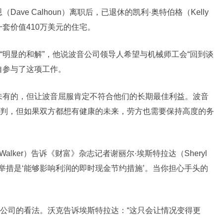
ve Calhoun）离职后，已退休的凯利·奥特伯格（Kelly
一套价值410万美元的住宅。
“明显的和解”，他说波音公司领导人希望与机械师工会“回到谈
自参与了这项工作。
未有的，但让波音屈服肯定不符合他们的长期最佳利益。波音
判，但如果双方都想有健康的未来，劳方也需要保持高度的务
ason Walker）告诉《财富》杂志记者谢丽尔·埃斯特拉达（Sheryl
这些举措是‘能够影响利润的即时现金节约措施’。当你担心手头的
公司的看法。沃克告诉埃斯特拉达：“这只会让情况变得更