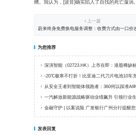
糟。我认为，[波音]确实陷入了自找的死亡漩涡
上一篇
蔚来终身免费换电服务调整：收费方式由一口价
度计费
为您推荐
深演智能（02723.HK）上市在即：港股稀缺
业AI决策智能体第一股”正式登场
-20℃极寒不打折！比亚迪二代刀片电池10车
测：最快仅需10分29秒
从安全王者到智能体领跑者：360何以踩准AI
一次浪尖
一汽解放新能源战略驱动业绩飙升 引领行业
金融守护 | 以案说险 广发银行广州分行提醒您
皮肤”陷阱,这些套路要小心
发表回复