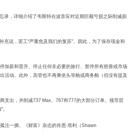
享了这份备忘录，详细介绍了韦斯特在波音应对近期巨额亏损之际削减损
并补充说，罢工“严重危及我们的复苏”。因此，为了保存现金和
停加薪和晋升、停止任何非必要的旅行、暂停所有慈善或市场
出活动。此外，高管也不再乘坐头等舱或商务舱（但没有提及
出，并削减737 Max、767和777的大部分订单。领导层
”。
注一掷。《财富》杂志的肖恩·塔利（Shawn