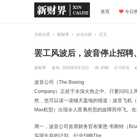
首页
今日
当前位置
新财界
企业分析
正文
罢工风波后，波音停止招聘
新财界
发布: 2024年9月21日
2096
0
评论
波音公司（The Boeing
Company）正处于水深火热之中。只要问问
然，也可以读一读铺天盖地的报道：波音飞机（灾
Max机型）出现令人匪夷所思的故障而停飞。
周一，波音公司首席财务官布莱恩·韦斯特（Bri
实现生存的计划。行业刊物The