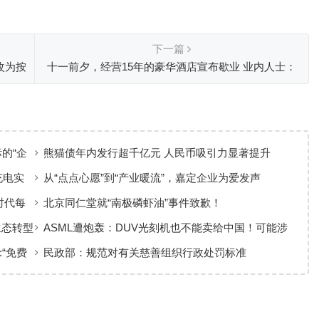
。
下一篇
改为按
十一前夕，经营15年的豪华酒店宣布歇业 业内人士：
酒店业已供大于求
标的“企
熊猫债年内发行超千亿元 人民币吸引力显著提升
充电实
从“点点心愿”到“产业暖流”，嘉定企业为爱发声
时代每
北京同仁堂就“南极磷虾油”事件致歉！
生态转型
ASML遭炮轰：DUV光刻机也不能卖给中国！可能涉
军
:“免费
民政部：规范对有关慈善组织行政处罚标准