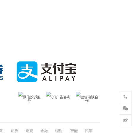
微信投诉服
QQ广告咨询
微信洽谈合
务
作
汇
证券
宏观
金融
理财
智能
汽车