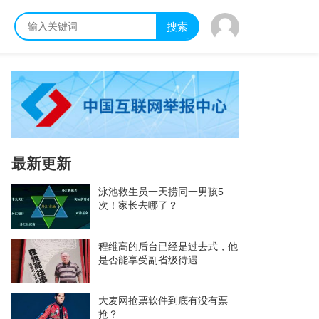
搜索
最新更新
泳池救生员一天捞同一男孩5
次！家长去哪了？
程维高的后台已经是过去式，他
是否能享受副省级待遇
大麦网抢票软件到底有没有票
抢？