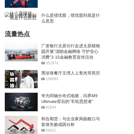
什么是绩优股，绩优股到底是什
么意思
流量热点
广发银行太原分行走进太原植物
园开展“清朗金融网络 守护安心
消费”3·15金融教育宣传活动
351974
黑珍珠餐厅主理人上青杰哥简历
156693
华为同轴分布式电驱，问界M9
Ultimate背后的“车轮思想者”
81834
和合期货：与企业家风险敞口与
套保失败成因分析
56621