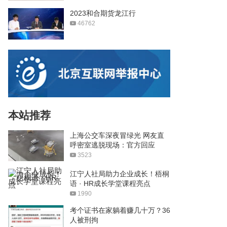
2023和合期货龙江行
46762
本站推荐
上海公交车深夜冒绿光 网友直
呼密室逃脱现场：官方回应
3523
江宁人社局助力企业成长！梧桐
语 · HR成长学堂课程亮点
1990
考个证书在家躺着赚几十万？36
人被刑拘