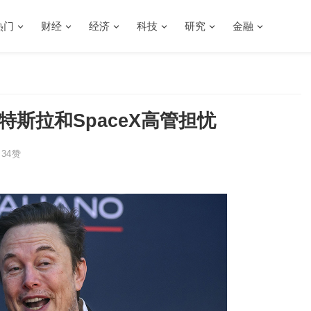
热门
财经
经济
科技
研究
金融
斯拉和SpaceX高管担忧
34
赞