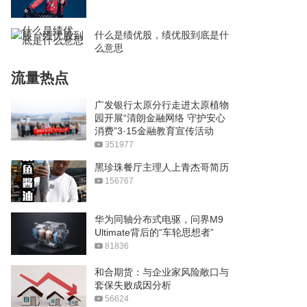
什么是绩优股，绩优股到底是什
么意思
流量热点
广发银行太原分行走进太原植物
园开展“清朗金融网络 守护安心
消费”3·15金融教育宣传活动
351977
黑珍珠餐厅主理人上青杰哥简历
156767
华为同轴分布式电驱，问界M9
Ultimate背后的“车轮思想者”
81836
和合期货：与企业家风险敞口与
套保失败成因分析
56624