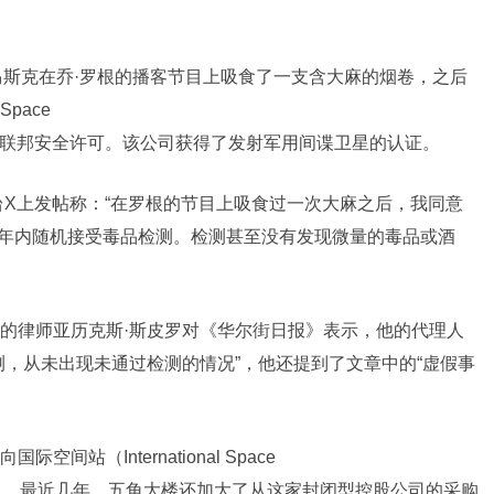
9月，马斯克在乔·罗根的播客节目上吸食了一支含大麻的烟卷，之后
pace
p.）首席执行官的联邦安全许可。该公司获得了发射军用间谍卫星的认证。
台X上发帖称：“在罗根的节目上吸食过一次大麻之后，我同意
三年内随机接受毒品检测。检测甚至没有发现微量的毒品或酒
的律师亚历克斯·斯皮罗对《华尔街日报》表示，他的代理人
测，从未出现未通过检测的情况”，他还提到了文章中的“虚假事
站（International Space
的公司。最近几年，五角大楼还加大了从这家封闭型控股公司的采购