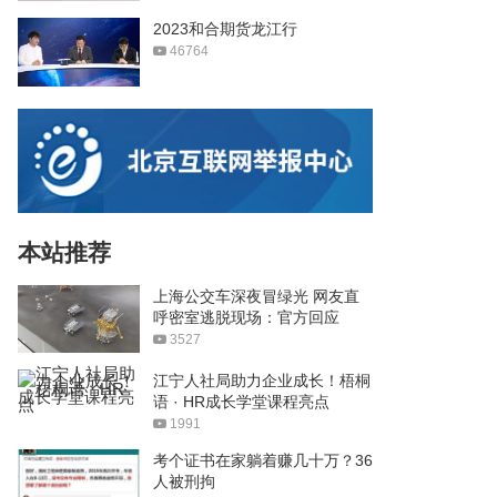
2023和合期货龙江行
46764
本站推荐
上海公交车深夜冒绿光 网友直
呼密室逃脱现场：官方回应
3527
江宁人社局助力企业成长！梧桐
语 · HR成长学堂课程亮点
1991
考个证书在家躺着赚几十万？36
人被刑拘