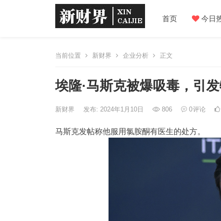
首页
今日
当前位置
新财界
企业分析
正文
埃隆·马斯克被爆吸毒，引发特
新财界
发布: 2024年1月10日
806
0
评论
马斯克发帖称他服用氯胺酮有医生的处方。