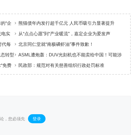
标的“企
熊猫债年内发行超千亿元 人民币吸引力显著提升
充电实
从“点点心愿”到“产业暖流”，嘉定企业为爱发声
时代每
北京同仁堂就“南极磷虾油”事件致歉！
生态转型
ASML遭炮轰：DUV光刻机也不能卖给中国！可能涉
军
:“免费
民政部：规范对有关慈善组织行政处罚标准
论，您必须先
登录
。