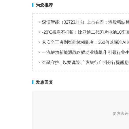
为您推荐
深演智能（02723.HK）上市在即：港股稀缺
业AI决策智能体第一股”正式登场
-20℃极寒不打折！比亚迪二代刀片电池10车
测：最快仅需10分29秒
从安全王者到智能体领跑者：360何以踩准AI
一次浪尖
一汽解放新能源战略驱动业绩飙升 引领行业
金融守护 | 以案说险 广发银行广州分行提醒您
皮肤”陷阱,这些套路要小心
发表回复
要发表评