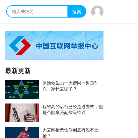
搜索
最新更新
泳池救生员一天捞同一男孩5
次！家长去哪了？
程维高的后台已经是过去式，他
是否能享受副省级待遇
大麦网抢票软件到底有没有票
抢？