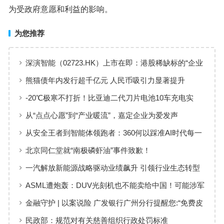
为受政府意愿和利益的影响。
为您推荐
深演智能（02723.HK）上市在即：港股稀缺标的“企业
AI决策智能体第一股”正式登场
熊猫债年内发行超千亿元 人民币吸引力显著提升
-20℃极寒不打折！比亚迪二代刀片电池10车充电实
测：最快仅需10分29秒
从“点点心愿”到“产业暖流”，嘉定企业为爱发声
从安全王者到智能体领跑者：360何以踩准AI时代每一
次浪尖
北京同仁堂就“南极磷虾油”事件致歉！
一汽解放新能源战略驱动业绩飙升 引领行业生态转型
ASML遭炮轰：DUV光刻机也不能卖给中国！可能涉军
金融守护 | 以案说险 广发银行广州分行提醒您:“免费皮
肤”陷阱,这些套路要小心
民政部：规范对有关慈善组织行政处罚标准