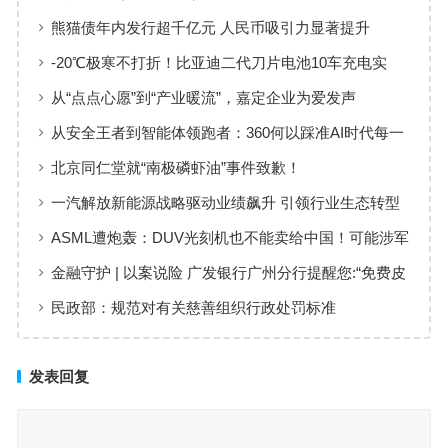
AI决策智能体第一股”正式登场
熊猫债年内发行超千亿元 人民币吸引力显著提升
-20℃极寒不打折！比亚迪二代刀片电池10车充电实
测：最快仅需10分29秒
从“点点心愿”到“产业暖流”，嘉定企业为爱发声
从安全王者到智能体领跑者：360何以踩准AI时代每一
次浪尖
北京同仁堂就“南极磷虾油”事件致歉！
一汽解放新能源战略驱动业绩飙升 引领行业生态转型
ASML遭炮轰：DUV光刻机也不能卖给中国！可能涉军
金融守护 | 以案说险 广发银行广州分行提醒您:“免费皮
肤”陷阱,这些套路要小心
民政部：规范对有关慈善组织行政处罚标准
发表回复