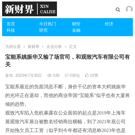
首页
今日热门
财经
经济
科技
研究
金融
当前位置
新财界
企业分析
正文
宝能系姚振华又输了场官司，和观致汽车有限公司有
关
发布: 2023年7月30日
539
0
评论
19
赞
宝能系最近的负面消息不断，身价千亿的资本大鳄姚振华
的光环正在退却，而他的商业帝国“宝能系”似乎也有大厦将
倾的趋势。
观致汽车陷入危机暴露在公众面前的起点是2019年上海车
展观致汽车展台被数名经销商拉横幅，到了2021年底公司
开始拖欠员工工资（似乎到今年都还有消息称2023年也是