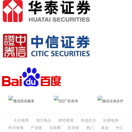
微信投诉服务
QQ广告咨询
微信洽谈合作
今日推荐
地方热点
财经要闻
本地生活
社群电商
经济发展
产业链
互联网
区块链
热门
基金
外汇