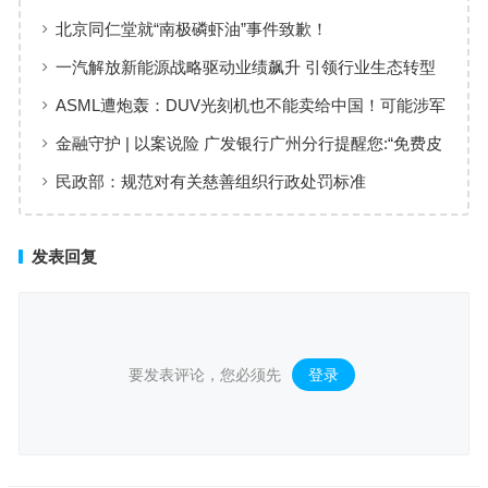
次浪尖
北京同仁堂就“南极磷虾油”事件致歉！
一汽解放新能源战略驱动业绩飙升 引领行业生态转型
ASML遭炮轰：DUV光刻机也不能卖给中国！可能涉军
金融守护 | 以案说险 广发银行广州分行提醒您:“免费皮
肤”陷阱,这些套路要小心
民政部：规范对有关慈善组织行政处罚标准
发表回复
要发表评论，您必须先
登录
。