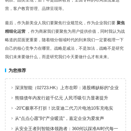
制胜、品类呈现，后十年是品牌教育，全国专科的布局加流量运
营，客户教育管理、品牌呈现等。
最后，作为新美业人我们要聚焦行业规范化，作为企业我们要
聚焦
精细化运营
，作为商家我们要聚焦为用户提供价值，同时我认为战
略道的层面更重要，随着细分领域时代的到来我们一定要梳理一下
自己的核心竞争力在哪里。战略是减法，不是加法，战略不是研究
我们未来要做什么，而是研究我们今天要做什么才有未来。
为您推荐
深演智能（02723.HK）上市在即：港股稀缺标的“企业
AI决策智能体第一股”正式登场
熊猫债年内发行超千亿元 人民币吸引力显著提升
-20℃极寒不打折！比亚迪二代刀片电池10车充电实
测：最快仅需10分29秒
从“点点心愿”到“产业暖流”，嘉定企业为爱发声
从安全王者到智能体领跑者：360何以踩准AI时代每一