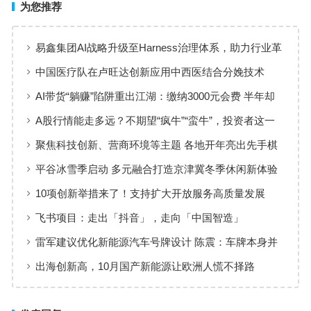
为您推荐
易鑫集团AI战略升级至Harness治理体系，助力行业革
新
中国医疗队在卢旺达创新应用中西医结合分娩技术
AI带货“躺赚”陷阱重出江湖：缴纳3000元会费 半年却
仅卖出13元
A股行情能走多远？不期望“疯牛”“蛮牛”，投资者这一
操作最致命
聚焦科技创新、营商环境等主题 各地开年亮出先手棋
平谷冰雪季启动 多元融合打造京津冀冬季休闲新体验
10项创新举措来了！支持扩大开放服务高质量发展
飞书项目：走出「抖音」，走向「中国智造」
雷军建议优化新能源汽车号牌设计 陈震：车牌本身并
不丑 只是面积太大了
出海创新高，10月国产新能源让欧洲人慌不择路