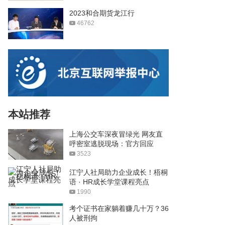
2023和合期货龙江行
46762
本站推荐
上海公交车深夜冒绿光 网友直
呼密室逃脱现场：官方回应
3523
江宁人社局助力企业成长！梧桐
语 · HR成长学堂课程亮点
1990
考个证书在家躺着赚几十万？36
人被刑拘