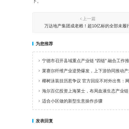
下。
上一篇
万达地产集团成老赖！超10亿标的全部未履
为您推荐
宁德市召开县域重点产业链 “四链” 融合工作
莱赛尔纤维产业逆势爆发，上下游协同推动产
质量发展
椰树泳装挂历惹争议 官方回应不对外出售：
这不很正常
海尔百亿投资上海莱士，布局血液生态产业链
适合小区做的新型生意操作步骤
发表回复