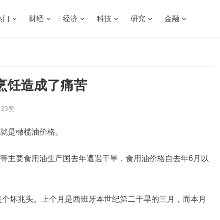
热门
财经
经济
科技
研究
金融
烹饪造成了痛苦
23
赞
就是橄榄油价格。
等主要食用油生产国去年遭遇干旱，食用油价格自去年6月以
说是个坏兆头。上个月是西班牙本世纪第二干旱的三月，而本月