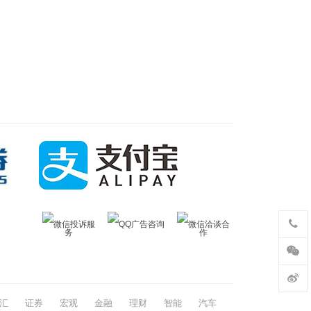
微信投诉服
QQ广告咨询
微信洽谈合
务
作
汇
证券
宏观
金融
理财
智能
汽车