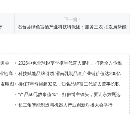
下一篇
行
石台县绿色富硒产业科技特派团：服务三农 把发展势能
注入田间地头
推进会
2026中免全球悦享季携手代言人娜扎，打造全方位悦
享风尚体验
业链高
科技赋能品牌引领 渭南乳制品全产业链价值达200亿
元
网友晒图
接任7年亏损超32亿，知名品牌富二代辞去董事长职
务
“产品50元故事值40”，打假博主铁头，要让东方甄选
付出惨痛代价
长三角智能制造与机器人产业创新对接大会举行