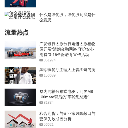
什么是绩优股，绩优股到底是什
么意思
流量热点
广发银行太原分行走进太原植物
园开展“清朗金融网络 守护安心
消费”3·15金融教育宣传活动
351974
黑珍珠餐厅主理人上青杰哥简历
156689
华为同轴分布式电驱，问界M9
Ultimate背后的“车轮思想者”
81834
和合期货：与企业家风险敞口与
套保失败成因分析
56621