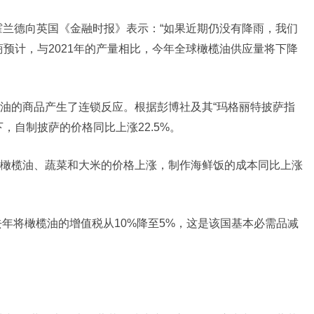
尔·霍兰德向英国《金融时报》表示：“如果近期仍没有降雨，我们
预计，与2021年的产量相比，今年全球橄榄油供应量将下降
油的商品产生了连锁反应。根据彭博社及其“玛格丽特披萨指
，自制披萨的价格同比上涨22.5%。
橄榄油、蔬菜和大米的价格上涨，制作海鲜饭的成本同比上涨
ez）去年将橄榄油的增值税从10%降至5%，这是该国基本必需品减