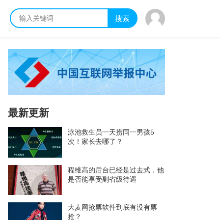
搜索
最新更新
泳池救生员一天捞同一男孩5
次！家长去哪了？
程维高的后台已经是过去式，他
是否能享受副省级待遇
大麦网抢票软件到底有没有票
抢？