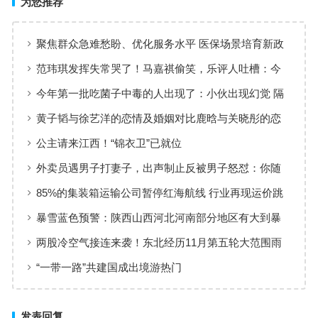
为您推荐
聚焦群众急难愁盼、优化服务水平 医保场景培育新政
出台
范玮琪发挥失常哭了！马嘉祺偷笑，乐评人吐槽：今
年水平最差
今年第一批吃菌子中毒的人出现了：小伙出现幻觉 隔
空抓物
黄子韬与徐艺洋的恋情及婚姻对比鹿晗与关晓彤的恋
情
公主请来江西！“锦衣卫”已就位
外卖员遇男子打妻子，出声制止反被男子怒怼：你随
便报警！
85%的集装箱运输公司暂停红海航线 行业再现运价跳
涨、一舱难求
暴雪蓝色预警：陕西山西河北河南部分地区有大到暴
雪
两股冷空气接连来袭！东北经历11月第五轮大范围雨
雪天气
“一带一路”共建国成出境游热门
发表回复