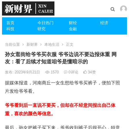
首页
今日热门
财经
经济
科技
研究
金融
当前位置
新财界
本地生活
正文
孙女逛街给爷爷买衣服 爷爷边说不要边报体重 网
友：看了后续才知道咱爷是懂暗示的
发布: 2023年9月21日
1570
0
评论
34
赞
据媒体报道，河南商丘一女生想给爷爷买裤子，便拍下照
片发给爷爷看。
爷爷看到后一直说不要买，但却在不经意间报出自己体
重，喜欢的颜色等信息。
最后，孙女把裤子买下来，爷爷收到裤子后很开心，特意