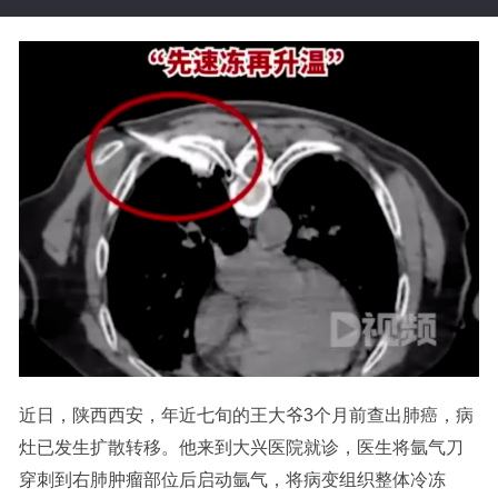
近日，陕西西安，年近七旬的王大爷3个月前查出肺癌，病
灶已发生扩散转移。他来到大兴医院就诊，医生将氩气刀
穿刺到右肺肿瘤部位后启动氩气，将病变组织整体冷冻