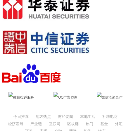
微信投诉服务
QQ广告咨询
微信洽谈合作
今日推荐
地方热点
财经要闻
本地生活
社群电商
经济发展
产业链
互联网
区块链
热门
基金
外汇